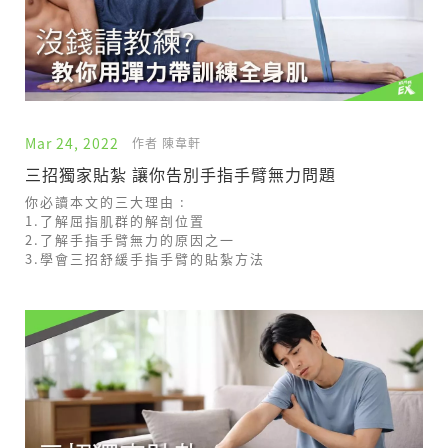
Mar 24, 2022
作者 陳韋軒
三招獨家貼紮 讓你告別手指手臂無力問題
你必讀本文的三大理由 :
1.了解屈指肌群的解剖位置
2.了解手指手臂無力的原因之一
3.學會三招舒緩手指手臂的貼紮方法