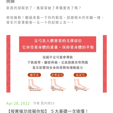
問題
新買的球鞋到了，舊鞋穿破了準備要丟了嗎？
修但幾勒！翻過來看一下你的鞋底，就跟樹木的年輪一樣，
發生什麼事都會一五一十的紀錄上去～！
Apr 28, 2022
作者 肌內效EX
【按摩槍功效報你知】 ５大基礎一次搞懂！