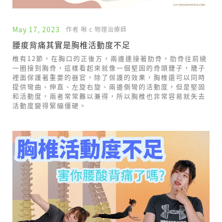
May 17, 2023
作者 啾 c 物理治療師
腰痠背痛其實是胸椎活動度不足
椎有12節，在胸口的正後方，兩邊連接著肋骨，肋骨往前繞
一圈接到胸骨，這樣看起來就像一個堅固的骨頭籠子，籠子
裡面保護著重要的器官，除了保護的效果，胸椎還可以同時
提供彎曲、伸直、左旋右旋、兩邊側彎的活動度，但是堅固
和活動度，兩者常常難以兼得，所以胸椎也非常容易就失去
活動度變得緊繃僵硬。