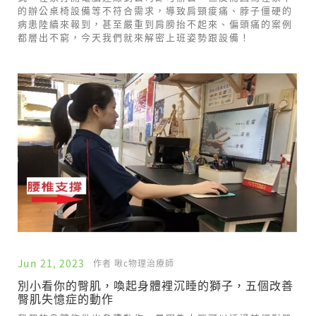
的辦公桌椅設備等不符合需求，導致肩頸痠痛、脖子僵硬的
病患陸續來報到，甚至嚴重到肩膀抬不起來、偏頭痛的案例
都層出不窮，今天我們就來解密上班姿勢跟設備！
Jun 21, 2023
作者 啾c物理治療師
別小看你的臀肌，喚起身體裡沉睡的獅子，五個改善
臀肌失憶症的動作