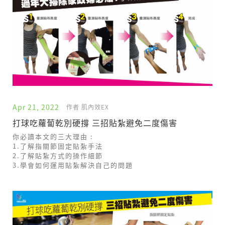
Apr 21, 2022
作者 肌內效EX
打球吃蘿蔔乾別硬撐 三招貼紮避免二度傷害
你必讀本文的三大理由 :
1.了解指關節固定貼紮手法
2.了解貼紮方式的操作細節
3.學會如何運用貼紮解決自己的問題