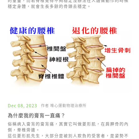
的重量，而若脊椎覺得不夠穩定沒辦法在人體做動作的時候
穩定身體，就會生長多餘的骨頭去穩定。
Dec 08, 2023
作者 唯心運動物理治療所
為什麼我的膏肓一直痛？
俗稱病入膏肓的膏肓痛，其實它叫做菱形肌，在肩胛骨的內
側，脊椎旁邊。
這位菱形肌先生，大部分是被別人欺負的受害者，是姿勢不