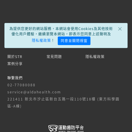
×
為提供您更好的網站服務，本網站會使用Cookies及其他技術
優化用戶體驗，繼續瀏覽本網站，即表示您同意上述聲明及
隱私權政策
！
同意並關閉視窗
關於STR
常見問題
隱私權政策
案例分享
聯繫我們
02-77080088
service@aldahealth.com
221411 新北市汐止區新台五路一段110號18樓 (東方科學園
區-A棟)