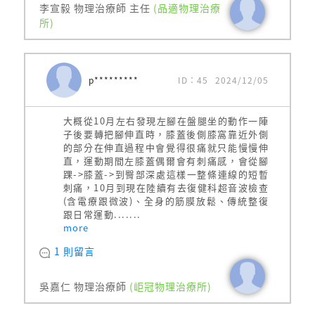
李宣毅 物理治療師 主任
(品適物理治療
所)
p*********
ID：45
2024/12/05
大概從10月左右發現左腳在盤腿坐的動作一陣
子後要轉把腳伸直時，膝蓋後側膝窩靠近外側
的部分在伸直過程中會覺得很痛就只能慢慢伸
直，運動期間左膝蓋偶爾會有刺痛感，會從腳
踝->膝蓋->到臀部深處這樣一整條連線的短暫
刺痛，10月到現在陸續有去復健科超音波檢查
(含電療跟微波)、全身的筋膜放鬆、傳統整復
跟日常運動.......
more
1 則留言
吳嘉仁 物理治療師
(岠冠物理治療所)