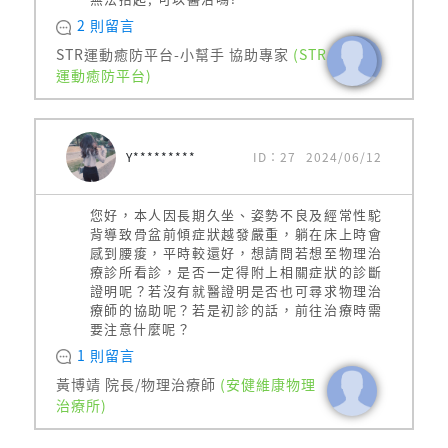
2 則留言
STR運動癒防平台-小幫手 協助專家
(STR
運動癒防平台)
Y*********
ID：27
2024/06/12
您好，本人因長期久坐、姿勢不良及經常性駝
背導致骨盆前傾症狀越發嚴重，躺在床上時會
感到腰痠，平時較還好，想請問若想至物理治
療診所看診，是否一定得附上相關症狀的診斷
證明呢？若沒有就醫證明是否也可尋求物理治
療師的協助呢？若是初診的話，前往治療時需
要注意什麼呢？
1 則留言
黃博靖 院長/物理治療師
(安健維康物理
治療所)