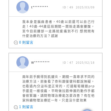
t*********
ID：49
2025/03/09
我本身是腦麻患者，40歲以前還可以自己行
走！40歲-44歲這段期間ㄧ開始走路會腰酸，
至今目前腰部一走路就痠痛到不行 想問問有
什麼治療的方法？感謝
0 則留言
W*********
ID：47
2025/02/18
兩年前手腕得到肌腱炎，期間一直尋求不同的
治療方法，前後看了骨科跟復健科都說無礙，
也看過內分泌科是正常的，打過葡萄糖跟prp
手還是一樣很痛，平時做拉筋伸展的動作手都
會很緊蹦，請問物理治療能怎麼改善？有在他
家持續物理治療近一年，只是沒什麼效果
1 則留言