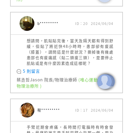
b*********
ID：20
2024/06/04
想請問，肌貼貼完後，當天及隔天都有得到舒
緩，但貼了將近快48小時時，患部卻有痠感
（膝蓋），請問這是什麼狀況？撕掉後有幾處
患部也有痠痛感（貼二頭痠三頭），是要停止
肌貼或是有什麼因素造成這樣呢？
5 則留言
蔡丞哲Jason 院長/物理治療師
(唯心運動
物理治療所 )
程*********
ID：17
2024/06/04
手臂近期會疼痛，長時間打電腦時有時會發
熱，最痛的地方是手肘前臂小指那一側，用力