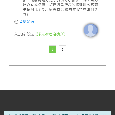
壓會有疼痛感，請問這是所謂的網球肘或高爾
夫球肘嗎?會甚麼會有這樣的症狀?該如何改
善?
2 則留言
朱恩緯 院長
(淨元物理治療所)
1
2