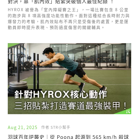
對決，靠「肌內效」貼紮突破個人最佳紀錄 ！
HYROX 被譽為「室內障礙賽之王」，一場比賽包含 8 公里
的跑步與 8 項高強度功能性動作。面對這種結合長時耐力與
爆發力的考驗，肌內效貼布不再只是受傷後的處置，更是運
動員即時提升表現、預防過度傷害的關鍵輔具。
Aug 21, 2025
作者 STR小幫手
羽球百年逆襲史｜從 Poona 起源到 565 km/h 殺球