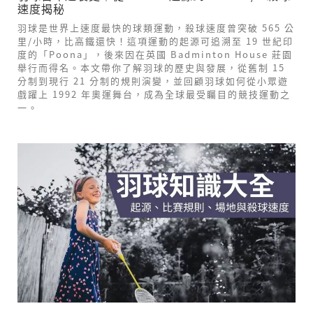
速度揭秘
羽球是世界上速度最快的球類運動，殺球速度曾突破 565 公
里/小時，比高鐵還快！這項運動的起源可追溯至 19 世紀印
度的「Poona」，後來因在英國 Badminton House 莊園
舉行而得名。本文帶你了解羽球的歷史與發展，從舊制 15
分制到現行 21 分制的規則演變，並回顧羽球如何從小眾遊
戲躍上 1992 年奧運舞台，成為全球最受矚目的競技運動之
一。