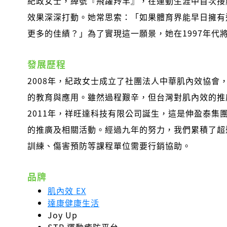
紀政女士，綽號『飛躍羚羊』，在運動生涯中首次接
效果深深打動。她常思索：「如果體育界能早日擁有
更多的佳績？」為了實現這一願景，她在1997年代
發展歷程
2008年，紀政女士成立了社團法人中華肌內效協會
的教育與應用。雖然過程艱辛，但台灣對肌內效的推
2011年，祥旺達科技有限公司誕生，這是伸盈泰集
的推廣及相關活動。經過九年的努力，我們累積了超
訓練、傷害預防等課程單位需要行銷協助。
品牌
肌內效 EX
達康健康生活
Joy Up