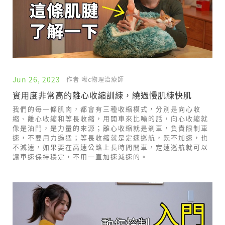
Jun 26, 2023
作者 啾c物理治療師
實用度非常高的離心收縮訓練，繞過慢肌練快肌
我們的每一條肌肉，都會有三種收縮模式，分別是向心收
縮、離心收縮和等長收縮，用開車來比喻的話，向心收縮就
像是油門，是力量的來源；離心收縮就是剎車，負責限制車
速，不要用力過猛；等長收縮就是定速巡航，既不加速，也
不減速，如果要在高速公路上長時間開車，定速巡航就可以
讓車速保持穩定，不用一直加速減速的。