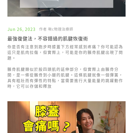
Jun 26, 2023
作者 啾c物理治療師
最強復健法，不容錯過的肌腱恢復術
你是否有注意到跑步時膝蓋下方經常感到疼痛？你可能認為
這只是肌肉拉傷，但實際上，可能是你的髕骨肌腱出現了問
題。
髕骨肌腱類似於股四頭肌的延伸部分，但實際上由髕骨分
開，是一條從髕骨到小腿的肌腱。這條肌腱就像一個彈簧，
具有粗壯而有彈性的特點，當需要進行大量能量的跳躍動作
時，它可以存儲和釋放