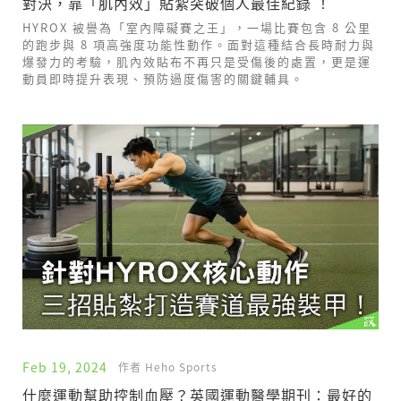
對決，靠「肌內效」貼紮突破個人最佳紀錄 ！
HYROX 被譽為「室內障礙賽之王」，一場比賽包含 8 公里
的跑步與 8 項高強度功能性動作。面對這種結合長時耐力與
爆發力的考驗，肌內效貼布不再只是受傷後的處置，更是運
動員即時提升表現、預防過度傷害的關鍵輔具。
Feb 19, 2024
作者 Heho Sports
什麼運動幫助控制血壓？英國運動醫學期刊：最好的