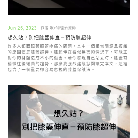
Jun 26, 2023
作者 啾c物理治療師
想久站？別把膝蓋伸直－預防膝超伸
許多人都面臨著膝蓋疼痛的問題，其中一個相當關鍵且複雜
的原因便是膝蓋超伸。膝超伸在看似無害的情況下，可能正
對你的身體造成不小的傷害。若你發現自己站立時，膝蓋有
稍微往後彎曲的趨勢，那麼我強烈建議您閱讀完本文，這裡
包含了一個重要卻容易忽視的膝蓋保護法。