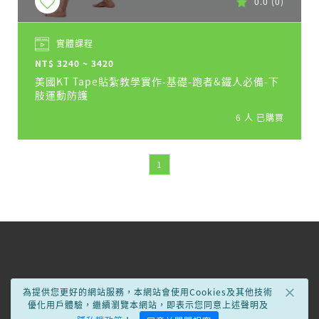
0.0
(0)
實體課程
NT$ 3240 ~ 3420
美國KT Tape貼紮教學實作-基礎-跑者&鐵人必備-下
肢運動防護
6 人 已購買
1
×
為提供您更好的網站服務，本網站會使用Cookies及其他技術
優化用戶體驗，繼續瀏覽本網站，即表示您同意上述聲明及