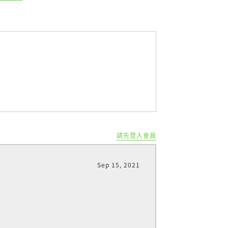
紙製成，其背面設計有波浪狀紋路，模仿
請先登入會員
布透過其彈力回縮，模擬肌肉或筋膜的動
，達到鎮痛、改善血液循環、減輕水腫和
Sep 15, 2021
課程
課程