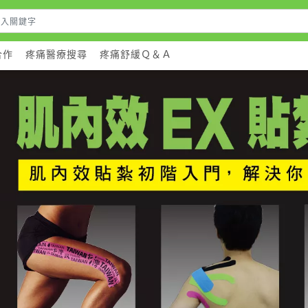
合作
疼痛醫療搜尋
疼痛舒緩Ｑ＆Ａ