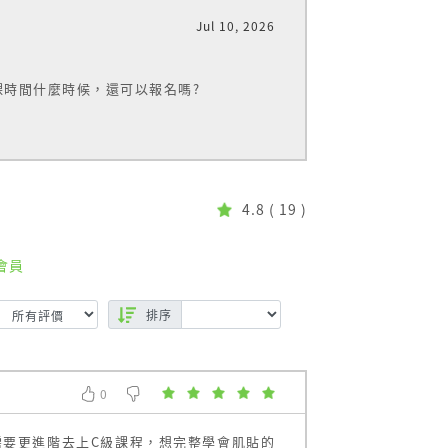
Jul 10, 2026
課時間什麼時候，還可以報名嗎?
4.8
( 19 )
會員
排序
及使用舒適性，讓肌內效貼布更有效幫助我們
0
0
佳
需要更進階去上C級課程，想完整學會肌貼的