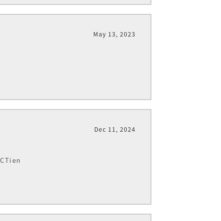
May 13, 2023
Dec 11, 2024
Tien
針對日常生活中常見的肩頸酸痛、腰酸背
，讓您體驗到肌內效貼布的神奇魅力。肌