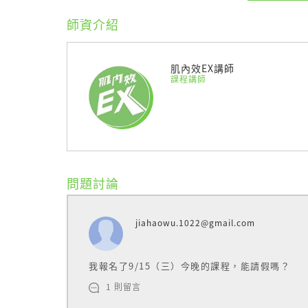
師資介紹
肌內效EX講師
課程講師
【什麼是肌內效貼布？】
肌內效貼布是由仿皮膚棉織布、特殊凝膠及背
問題討論
人體彈性纖維，能夠貼附於人體各部位。 此貼
作，不僅有助於肌肉發力，還能刺激皮下組織
jiahaowu.1022@gmail.com
促進淋巴排流等效果。
日常貼紮產品
【您可能有興趣的產品】
我報名了9/15（三）今晚的課程，能請假嗎？
肌內效C級貼紮認證
【您可能有興趣的課程】
1 則留言
肌內效B級貼紮認證
【您可能有興趣的課程】