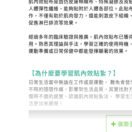
肌內效貼布是由仿皮膚棉織布、特殊凝膠及背
人體彈性纖維，能夠貼附於人體各部位。此貼
作，不僅有助於肌肉發力，還能刺激皮下組織
促進淋巴排流等效果。
經過多年的臨床驗證與推廣，肌內效貼布已獲
用。熟悉其理論與手法，學習正確的使用時機
運動準備或日常保健中都能發揮顯著的效果。
【為什麼要學習肌內效貼紮？】
日常生活當中無論在工作或是運動， 難免會發
不時的隱隱作痛，影響到生活品質，其實找對
傷時不適的感覺，認識肌內效貼紮法， 學習生
活更加美麗喔！
✚ 展開