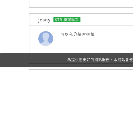
膝關節貼紮
常見問題解答
jeany
STR 驗證購買
可以充分練習很棒
為提供您更好的網站服務，本網站會使
林采瀅
STR 驗證購買
老師解釋講解很明瞭
【課程適用對象】
已經有肌內效貼布卻不知如何使用
想要用肌內效貼布改善身體狀況
想透過肌內效貼布提升運動表現
1
2