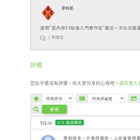
廖柏凱
請問"肌內效EX貼紮入門實作班"最近一次台北開
1 則留言
評價
您似乎還沒有評價，和大家分享的心得吧。
請先登入
【關於肌內效貼布】
搜尋
日本Nitto原廠肌內效貼大幅強化了耐用度
提升在運動及日常使用時的機能。
YJLin
STR 驗證購買
貼更久 : 可使用2-3天
更防水 : 耐水系數提高，不容易脫落透氣性更
學到很多，也覺得實用，上完後覺得