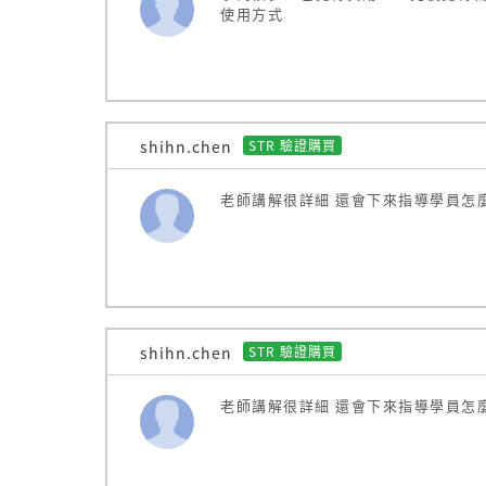
低過敏 : 特殊配方，親膚感更佳
使用方式
shihn.chen
STR 驗證購買
老師講解很詳細 還會下來指導學員怎
shihn.chen
STR 驗證購買
【你會學習到什麼？】
老師講解很詳細 還會下來指導學員怎
肌內效貼布的使用方法及原理
肩頸貼紮
腰部貼紮