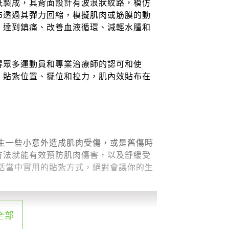
紙製成，其背面設計有波浪狀紋路，模仿
布透過其彈力回縮，模擬肌肉或筋膜的動
，達到鎮痛、改善血液循環、減輕水腫和
得眾多運動員和專業治療師的認可和使
、貼紮位置、擺位和拉力，肌內效貼布在
生一些小意外造成肌肉受傷，或是舊傷時
方法就能有效預防肌肉傷害，以及舒緩受
活當中實用的貼紮方式，絕對會讓你的生
全部