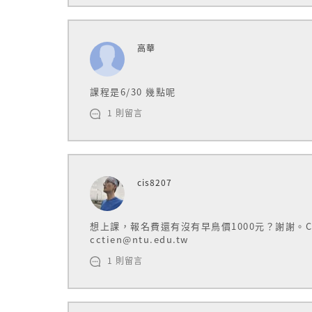
高華
課程是6/30 幾點呢
1 則留言
cis8207
想上課，報名費還有沒有早鳥價1000元？謝謝。CC
cctien@ntu.edu.tw
【課程簡介】
1 則留言
本課程特別為使用肌內效貼布的新手而設計，
痛、膝蓋痠痛無力，透過簡單快速的貼紮手法
內效EX團隊教您如何一次使用就上手！