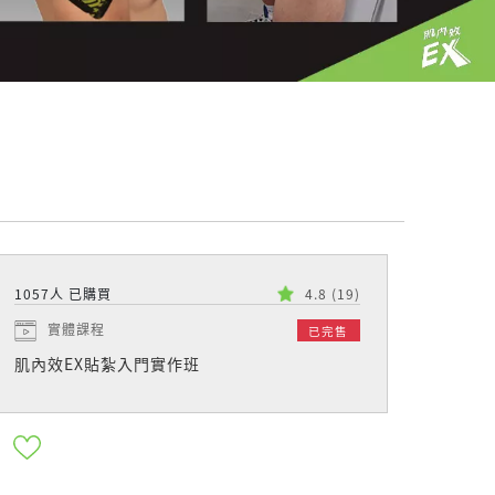
1057人 已購買
4.8
(19)
實體課程
已完售
肌內效EX貼紮入門實作班