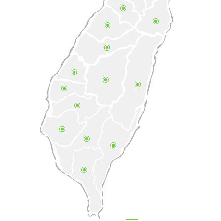
南投縣竹山鎮竹山路90號
049-2642700
杏一醫療 - 基隆醫院院外店
基隆市信義區義四路16號1樓
02-2427-3752
仕捷體育用品有限公司
新北市三重區重陽路一段60巷73號4樓
02-29807775
達斯坦有限公司
台北市中山區新生北路一段48號7樓之2
02-25420297