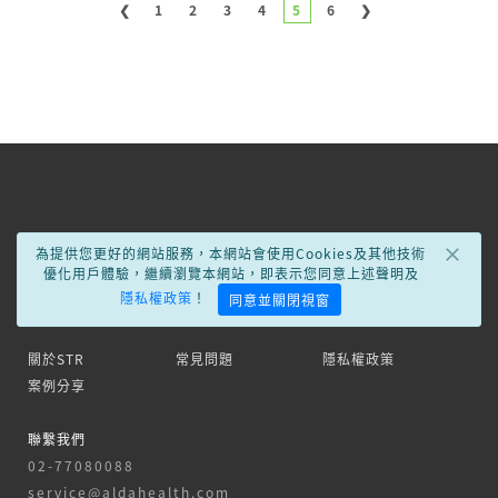
井力體育用品專賣店
❮
1
2
3
4
5
6
❯
嘉義縣民雄鄉建國路一段52號
05-2061131
忠元商業有限公司
台北市中山區民族東路512巷9號3樓
02-25056000
×
喬伊實業有限公司(玲亞企業有限公司)
為提供您更好的網站服務，本網站會使用Cookies及其他技術
優化用戶體驗，繼續瀏覽本網站，即表示您同意上述聲明及
台北市中山區南京東路一段86號9樓之7
隱私權政策
！
同意並關閉視窗
02-25616511
關於STR
常見問題
隱私權政策
杏一醫療 - 台北新光店
案例分享
台北市士林區文昌路56號1樓
聯繫我們
02-2834-8271
02-77080088
service@aldahealth.com