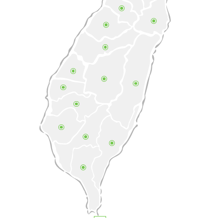
民權東路三段140巷15號2F
02-87121369
大庄體育用品有限公司
新竹市香山區大庄路170號
03-5301816
璟德特約專賣店
新北市中和區錦和路195巷1弄14號
02-22471665
金冠運動用品社
桃園市蘆竹區錦中村錦順街3號1樓
03-2222560