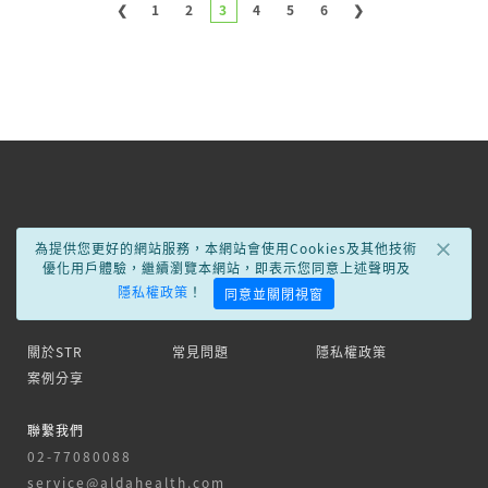
瑞中體育事業有限公司
❮
1
2
3
4
5
6
❯
台北市大同區民族西路31巷10號
02-25962268
杏一醫療 - 台北萬芳店
台北市文山區興隆路三段112巷2弄1號
02-8663-6625
×
百勝運動用品社
為提供您更好的網站服務，本網站會使用Cookies及其他技術
優化用戶體驗，繼續瀏覽本網站，即表示您同意上述聲明及
台南市永康區大灣路724號
隱私權政策
！
同意並關閉視窗
06-2722780
關於STR
常見問題
隱私權政策
遠東體育用品社
案例分享
桃園市平鎮區德育路249巷7號
聯繫我們
03-4589390
02-77080088
service@aldahealth.com