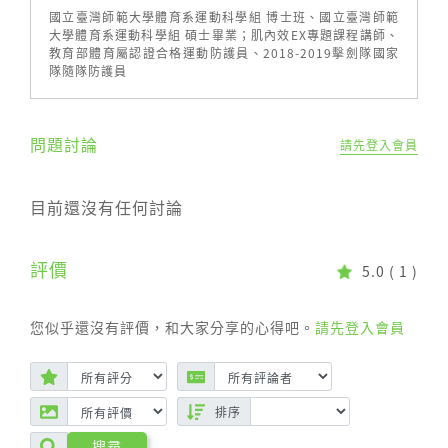
國立臺灣師範大學體育系運動科學組 博士班、國立臺灣師範
大學體育系運動科學組 碩士畢業；肌內效EX專題課程講師、
*運動教練
教育部體育屬認證合格運動防護員、2018-2019擊劍隊國家
隊隨隊防護員
*運動愛好者
*運動選手
問題討論
請先登入會員
*運動相關科系學生
目前還沒有任何討論
課程大綱：
一、股四頭肌肌腱炎
評價
5.0
( 1 )
貼紮方法: (1) 股四頭肌抑制；(2)降低髕腱壓力；(3)
股四頭肌肌腱加壓；(4) 仿照髕骨加壓帶(利用疼痛
您似乎還沒有評價，和大家分享的心得吧。
請先登入會員
加壓的方式)
二、髂脛束摩擦症候群
排序
貼紮方法 : (1) 髂脛束及闊筋膜張肌抑制；(2) 股骨
搜尋