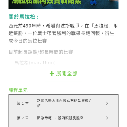
關於馬拉松 :
西元前490年時，希臘與波斯戰爭，在「馬拉松」附
近獲勝，一位戰士帶著勝利的戰果長跑回報，衍生
成今日的馬拉松賽
目前超長距離/超長時間的比賽
l 馬拉松(marathon)
✚ 展開全部
l 超級馬拉松(ultra-marathon)
l 鐵人三項(ironman triathlon)
課程單元
下肢不適是長時間作慢跑運動的選手主要的問題
路跑活動＆肌內效貼布貼紮原理介
第 1 章
小腿出現問題的機會最高，踝關節和膝關節次之，
紹
且主要是小腿的抽筋問題
第 2 章
貼紮示範1：股四頭肌肌腱炎
另一項美國馬拉松選手的追蹤研究發現…下肢傷害