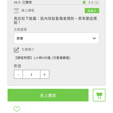
46人 已購買
5.0
(1)
線上課程
開課中
馬拉松下肢篇：肌內效貼紮傷害預防，原來要這樣
貼！
方案選擇
方案簡介
【課程時間】1小時9分鐘 (可重複觀看)
數量
-
+
馬上購買