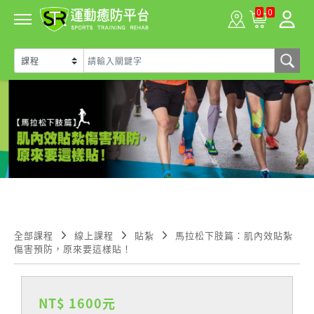
0
0
全部課程
線上課程
貼紮
馬拉松下肢篇：肌內效貼紮
傷害預防，原來要這樣貼！
NT$ 1600元