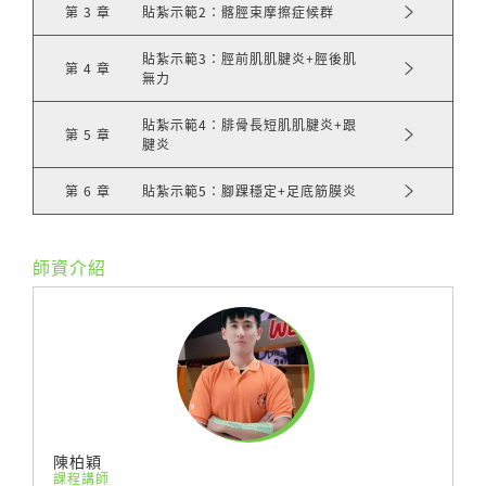
第 3 章
貼紮示範2：髂脛束摩擦症候群
仍是最常見的問題
貼紮示範3：脛前肌肌腱炎+脛後肌
最常見的傷害部位是小腿及膝關節
第 4 章
無力
小腿受傷的預後情形相對較佳，而有非肌肉骨骼的
貼紮示範4：腓骨長短肌肌腱炎+跟
問題則預後情形不好
第 5 章
腱炎
第 6 章
貼紮示範5：腳踝穩定+足底筋膜炎
你會學到 :
*肌內效貼布認識及使用技巧
師資介紹
*了解路跑運動常見的運動傷害
*完整解析貼紮部位的肌肉解剖學
*貼內效貼紮技巧示範
此課程適合那些人：
陳柏穎
課程講師
*從事路跑活動有運動傷害的人