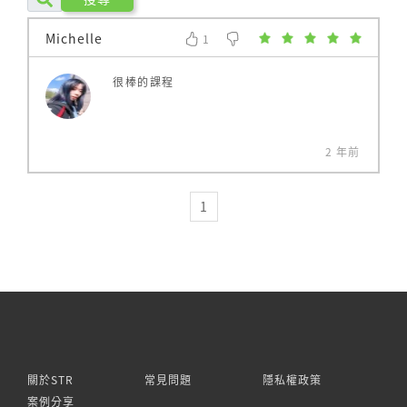
外髁疼痛加壓
Michelle
三、脛前肌肌腱炎
1
0
貼紮方法：脛前肌抑制，疼痛加壓
很棒的課程
四、脛後肌無力
貼紮方法：(1) 脛後肌促進；(2) 足弓提拉
2 年前
五、腓骨長短肌肌腱炎
1
貼紮方法：(1) 腓骨長短肌抑制；(2) 支持帶穩定
六、跟腱炎
貼紮方法：(1) 腓腸肌促進；(2) 疼痛點加壓
七、腳踝穩定(8字或鎖跟)
貼紮方法：穩定踝關節，限制踝關節蹠屈及內翻
關於STR
常見問題
隱私權政策
八、足底筋膜炎
案例分享