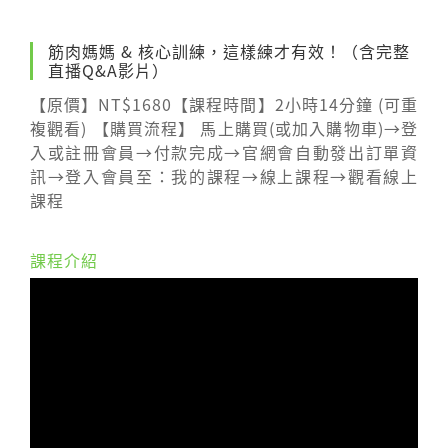
筋肉媽媽 & 核心訓練，這樣練才有效！（含完整
直播Q&A影片）
【原價】NT$1680【課程時間】2小時14分鐘 (可重
複觀看) 【購買流程】 馬上購買(或加入購物車)→登
入或註冊會員→付款完成→官網會自動發出訂單資
訊→登入會員至：我的課程→線上課程→觀看線上
課程
課程介紹