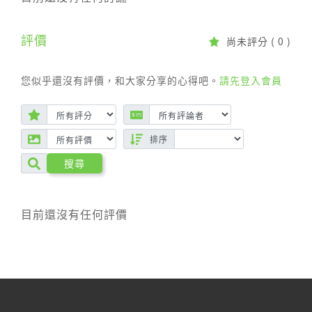
述有說核心主要由I型肌纖維組成，使其具有高度抗
疲勞能力能夠經受住長時間且固定訓練的要求，這
意味著我們經常可以更頻繁地訓練它，但是作為一
評價
尚未評分
( 0 )
個健身或運動的人，我們必須意識到過於頻繁地訓
練核心肌群所會造成的潛在負面影響。
您似乎還沒有評價，和大家分享的心得吧。
請先登入會員
在許多有健身習慣或固定訓練的運動員們，核心肌
群不僅僅要能承受，來自日常訓練動作所帶來的持
續壓力外，他們還必須經由核心肌群的穩定性來提
排序
供身體肌肉收縮，以支持最大程度的力量輸出，例
如深蹲與硬舉及其它高強度高負荷的運動能力等
搜尋
等，因此，核心肌群對於我們無論是運動或日成生
活都顯得格外的重要。
目前還沒有任何評價