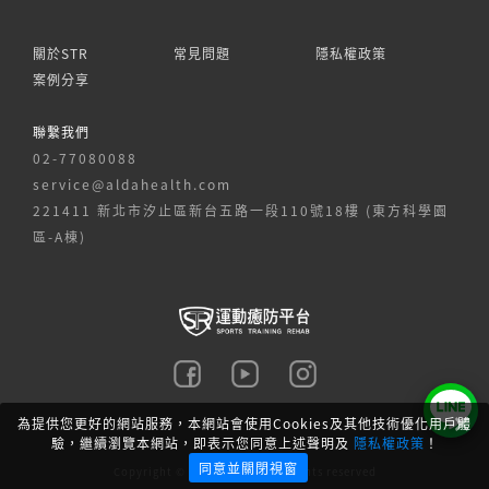
關於STR
常見問題
隱私權政策
案例分享
聯繫我們
02-77080088
service@aldahealth.com
221411 新北市汐止區新台五路一段110號18樓 (東方科學園
區-A棟)
現任：
·Fit Strong飛創國際教育平台講師 孕產婦訓練/型
體訓練專家/女性增肌減脂
×
為提供您更好的網站服務，本網站會使用Cookies及其他技術優化用戶體
驗，繼續瀏覽本網站，即表示您同意上述聲明及
隱私權政策
！
中華台北國家隊健美選手
同意並關閉視窗
Copyright © 2020 Science.All rights reserved