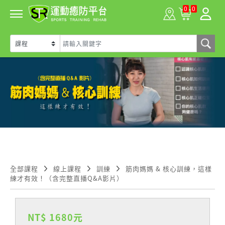
0
0
全部課程
線上課程
訓練
筋肉媽媽 & 核心訓練，這樣
練才有效！（含完整直播Q&A影片）
NT$ 1680元