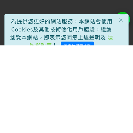
×
為提供您更好的網站服務，本網站會使用
Cookies及其他技術優化用戶體驗，繼續
瀏覽本網站，即表示您同意上述聲明及
隱
私權政策
！
同意並關閉視窗
關於STR
常見問題
隱私權政策
案例分享
聯繫我們
02-77080088
service@aldahealth.com
221411 新北市汐止區新台五路一段110號18樓 (東方科學園
區-A棟)