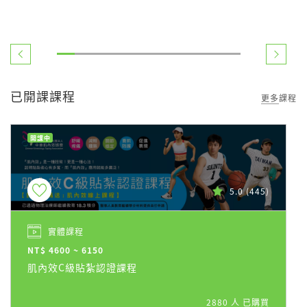
已開課課程
更多課程
開課中
5.0
(445)
實體課程
NT$ 4600 ~ 6150
肌內效C級貼紮認證課程
2880 人 已購買