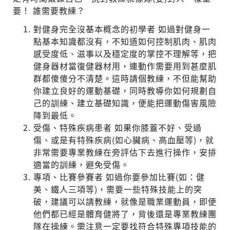
要！ 誰需要教練？
對健身完全沒基本概念的初學者 如過對健身一
點基本知識都沒有，不知道如何控制肌肉、肌肉
感受度低、滋事以及穩定度的掌控不理解等，把
健身器材當復健器材用，連動作需要用到甚麼肌
群都傻傻分不清楚。這時請個教練，不但能幫助
你建立良好的運動基礎，同時教導你如何規劃自
己的訓練、建立基礎知識，便能把運動傷害風險
降到最低。
受傷、特殊疾病患者 如果你膝蓋不好、受過
傷、或是有特殊疾病(如心臟病、高血壓等)，就
非常需要專業教練在旁評估下去進行操作，安排
適當的訓練，避免受傷。
專項、比賽參賽者 如過你要參加比賽(如：健
美、鐵人三項等)，需要一些特殊技能上的突
破，建議可以請教練，就像是職業運動員，即便
他們都已經是體育健將了，背後還是專業教練團
隊在操練。需注意一定要找符合特殊專項技能的