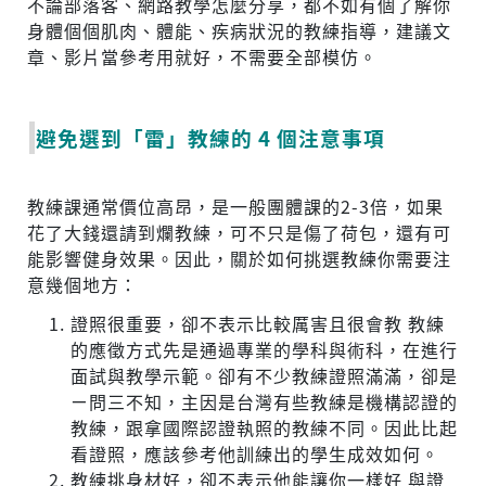
不論部落客、網路教學怎麼分享，都不如有個了解你
身體個個肌肉、體能、疾病狀況的教練指導，建議文
章、影片當參考用就好，不需要全部模仿。
避免選到「雷」教練的 4 個注意事項
教練課通常價位高昂，是一般團體課的2-3倍，如果
花了大錢還請到爛教練，可不只是傷了荷包，還有可
能影響健身效果。因此，關於如何挑選教練你需要注
意幾個地方：
證照很重要，卻不表示比較厲害且很會教 教練
的應徵方式先是通過專業的學科與術科，在進行
面試與教學示範。卻有不少教練證照滿滿，卻是
ㄧ問三不知，主因是台灣有些教練是機構認證的
教練，跟拿國際認證執照的教練不同。因此比起
看證照，應該參考他訓練出的學生成效如何。
教練挑身材好，卻不表示他能讓你一樣好 與證