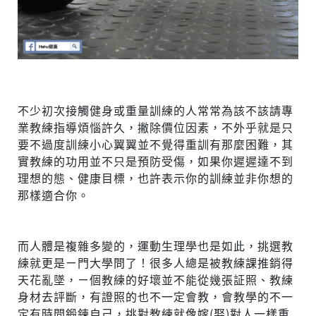
不少初次接觸健身或重量訓練的人常常為該不該請專
業教練指導煩惱許久，撇除價位因素，不外乎就是只
要不過度訓練小心翼翼並不覺得重訓有那麼困難，其
實教練的功用並不只是預防受傷，如果你遲遲達不到
理想的態、健康目標，也許表示你的訓練並非你想的
那樣適合你。
而人體是複雜多變的，運動生理學也是如此，挑選教
練就更是ㄧ門大學問了！很多人總是被教練課推銷得
天花亂墜，ㄧ個教練的好壞並不能從幾張証照、教練
身材去評斷，有證照的也不一定會教，會教學的不一
定有時間鍛鍊自己，挑對教練就像嫁(娶)對人一樣重