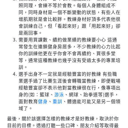
照同理，會練不等於會教。每個人身體組成不
同，同時身材是一個不斷變動的狀態，有些人在
增肌期就是會比較胖。教練身材好頂多代表他很
會訓練自己，但「看起來好」跟「用起來好」卻
是兩回事。
需要用買課數、續約做業績的教練要小心 這通
常發生在連鎖健身房居多，不少教練的心力比起
你的訓練他更在乎你會不會再續約、買很多堂
等，通常這種教練也幾乎沒有受過太多的專業培
訓。
選手出身不一定就是經驗豐富的好教練 有些職
業選手過了比賽生涯後會轉職當教練，即便戰場
經驗豐富卻不表示他對當教練很在行，像專項出
身的(如：籃球、
游泳
、網球、跆拳道等)選手，
面對教育
健身
、
重訓
、體適能可能又是另ㄧ個領
域了。
最後，關於該選擇怎樣的教練才是好教練，取決於你
目前的目標。透過打聽一些口碑、朋友介紹等取得最